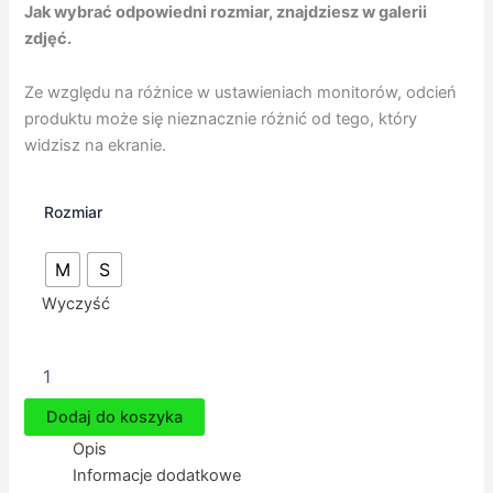
Jak wybrać odpowiedni rozmiar, znajdziesz w galerii
zdjęć.
Ze względu na różnice w ustawieniach monitorów, odcień
produktu może się nieznacznie różnić od tego, który
widzisz na ekranie.
Rozmiar
M
S
Wyczyść
ilość
Ubranko
dla
Dodaj do koszyka
charcika
Opis
-
Bluza
Informacje dodatkowe