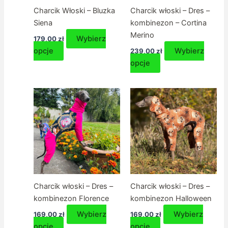
produktu
produktu
Charcik Włoski – Bluzka
Charcik włoski – Dres –
Siena
kombinezon – Cortina
Merino
Wybierz
179,00
zł
Ten
opcje
Wybierz
239,00
zł
produkt
Ten
opcje
ma
produkt
wiele
ma
wariantów.
wiele
Opcje
wariantów.
można
Opcje
wybrać
można
na
wybrać
stronie
na
produktu
stronie
produktu
Charcik włoski – Dres –
Charcik włoski – Dres –
kombinezon Florence
kombinezon Halloween
Wybierz
Wybierz
169,00
zł
169,00
zł
Ten
Ten
opcje
opcje