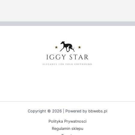
na
na
stronie
stronie
produktu
produktu
Copyright © 2026 | Powered by
bbwebs.pl
Polityka Prywatnosci
Regulamin sklepu