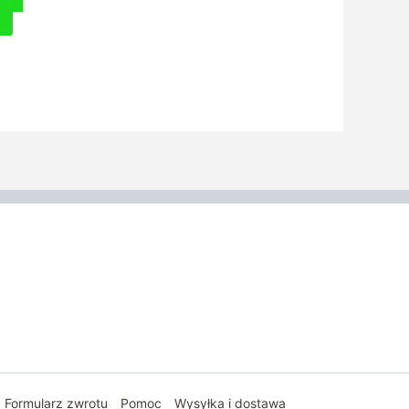
Ten
produkt
ma
wiele
wariantów.
Opcje
można
wybrać
na
stronie
produktu
Formularz zwrotu
Pomoc
Wysyłka i dostawa