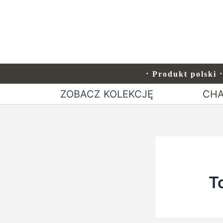
Przejdź
do
treści
⋅ Produkt polski 
ZOBACZ KOLEKCJĘ
CHA
T