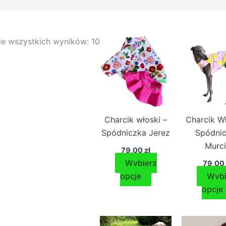
ie wszystkich wyników: 10
Charcik włoski –
Charcik Wł
Spódniczka Jerez
Spódni
Murc
79,00
zł
Wybierz
79,0
Ten
opcje
Wybi
produkt
opcje
ma
wiele