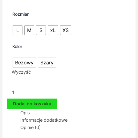
Rozmiar
L
M
S
xL
XS
Kolor
Beżowy
Szary
Wyczyść
ilość
Charcik
włoski
Dodaj do koszyka
-
Opis
Kamizelka
Cortina
Informacje dodatkowe
Opinie (0)