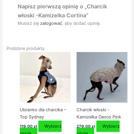
Napisz pierwszą opinię o „Charcik
włoski -Kamizelka Cortina”
Musisz się
zalogować
, aby dodać opinię.
Podobne produkty
Ubranko dla charcika –
Charcik włoski -
Top Sydney
Kamizelka Davos Pink
Wybierz
Wybierz
119,00
zł
279,00
zł
Ten
Ten
opcje
opcje