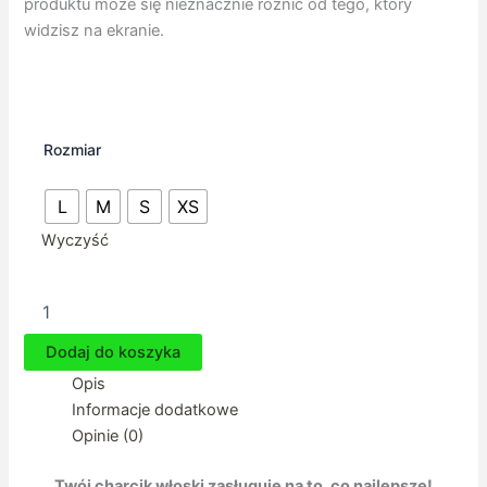
produktu może się nieznacznie różnić od tego, który
widzisz na ekranie.
Rozmiar
L
M
S
XS
Wyczyść
ilość
Ubranko
dla
Dodaj do koszyka
charcika
Opis
-
Kombinezon
Informacje dodatkowe
Bullerbyn
Opinie (0)
Twój charcik włoski zasługuje na to, co najlepsze!