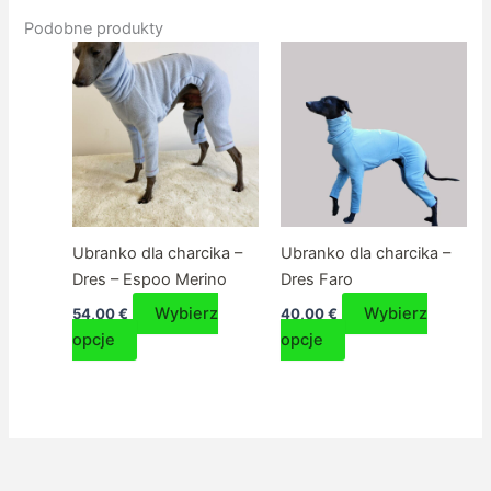
Podobne produkty
Ubranko dla charcika –
Ubranko dla charcika –
Dres – Espoo Merino
Dres Faro
Wybierz
Wybierz
54,00
€
40,00
€
Ten
Ten
opcje
opcje
produkt
produkt
ma
ma
wiele
wiele
wariantów.
wariantów.
Opcje
Opcje