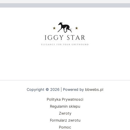
można
można
wybrać
wybrać
na
na
stronie
stronie
produktu
produktu
Copyright © 2026 | Powered by
bbwebs.pl
Polityka Prywatnosci
Regulamin sklepu
Zwroty
Formularz zwrotu
Pomoc