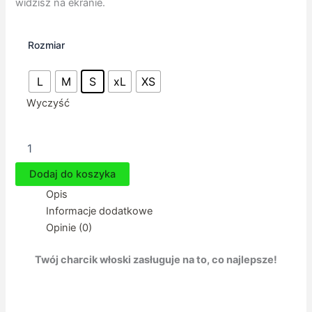
widzisz na ekranie.
Rozmiar
L
M
S
xL
XS
Wyczyść
ilość
Ubranko
dla
Dodaj do koszyka
charcika
Opis
-
Bluza
Informacje dodatkowe
Mallorca
Opinie (0)
Twój charcik włoski zasługuje na to, co najlepsze!