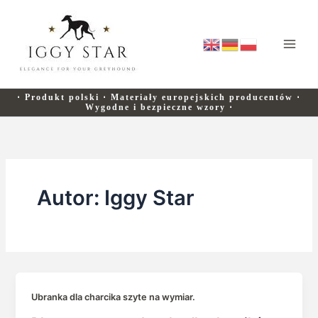
Przejdź
do
treści
⋅ Produkt polski ⋅ Materiały europejskich producentów ⋅
Wygodne i bezpieczne wzory ⋅
Autor: Iggy Star
Ubranka dla charcika szyte na wymiar.